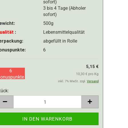
3 bis 4 Tage (Abholer
sofort)
ewicht:
500g
ualität
:
​​​​​​​Lebensmittelqualität
erpackung:
abgefüllt in Rolle
onuspunkte:
6
5,15 €
6
10,30 € pro Kg
onuspunkte
inkl. 7% MwSt. zzgl.
Versand
tück:
tück