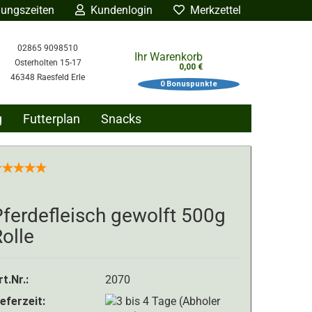
ungszeiten
Kundenlogin
Merkzettel
02865 9098510
Ihr Warenkorb
Osterholten 15-17
0,00 €
46348 Raesfeld Erle
0
Bonuspunkte
g
Futterplan
Snacks
ÜBER UNS
BLOG
n
ferdefleisch gewolft 500g
gessen?
olle
rt.Nr.:
2070
ieferzeit: