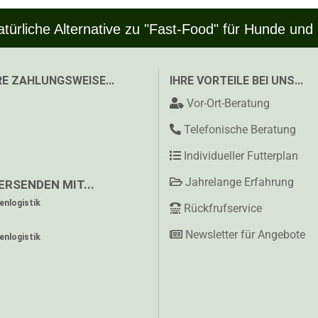
atürliche Alternative zu "Fast-Food" für Hunde und
E ZAHLUNGSWEISE...
IHRE VORTEILE BEI UNS...
Vor-Ort-Beratung
Telefonische Beratung
Individueller Futterplan
Jahrelange Erfahrung
ERSENDEN MIT...
nlogistik
Rückfrufservice
Newsletter für Angebote
nlogistik