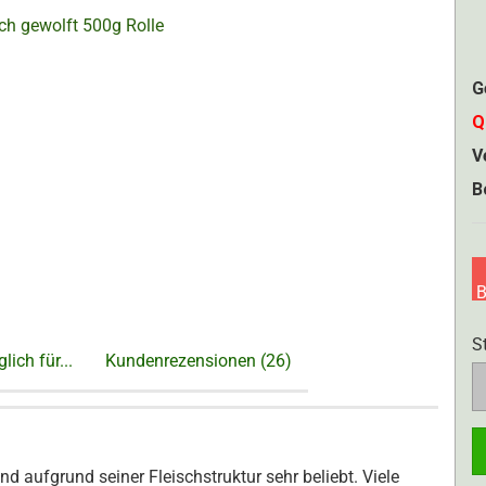
G
Q
V
B
B
S
lich für...
Kundenrezensionen (26)
S
d aufgrund seiner Fleischstruktur sehr beliebt. Viele