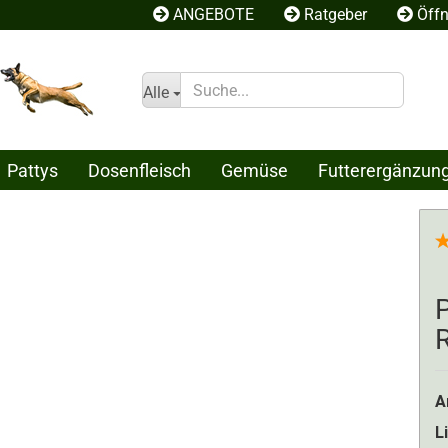
ANGEBOTE
Ratgeber
Öffn
Alle
Pattys
Dosenfleisch
Gemüse
Futterergänzun
Konto erstelle
P
Passwort ver
R
A
L