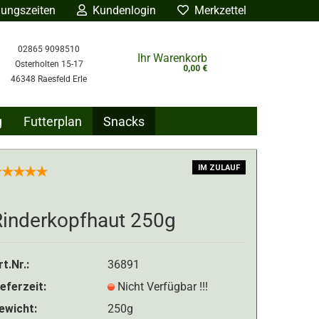
ungszeiten
Kundenlogin
Merkzettel
02865 9098510
Ihr Warenkorb
Osterholten 15-17
0,00 €
46348 Raesfeld Erle
g
Futterplan
Snacks
ÜBER UNS
BLOG
IM ZULAUF
n
Rinderkopfhaut 250g
gessen?
rt.Nr.:
36891
ieferzeit:
Nicht Verfügbar !!!
ewicht:
250g