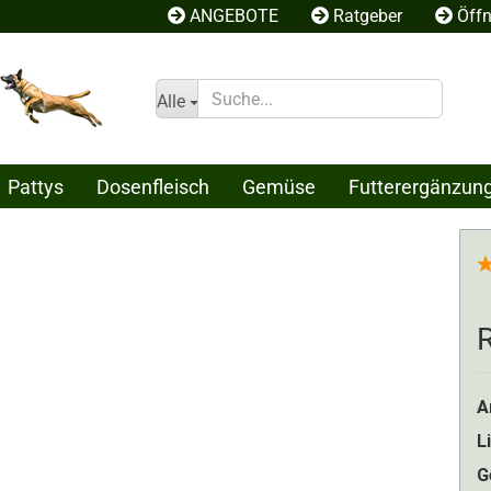
ANGEBOTE
Ratgeber
Öffn
Alle
Pattys
Dosenfleisch
Gemüse
Futterergänzun
Konto erstelle
Passwort ver
A
L
G