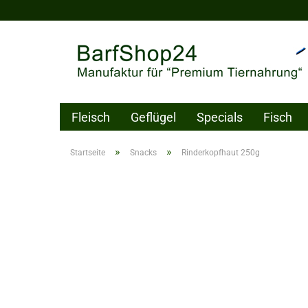
Fleisch
Geflügel
Specials
Fisch
Pflegeprodukte
Gutschein
»
»
Startseite
Snacks
Rinderkopfhaut 250g