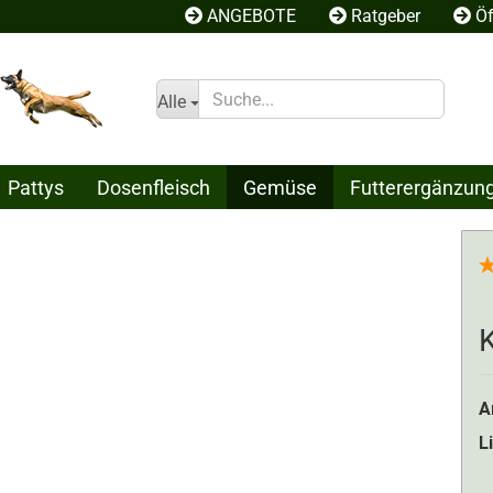
ANGEBOTE
Ratgeber
Öf
Alle
Pattys
Dosenfleisch
Gemüse
Futterergänzun
Konto erstel
Passwort ve
A
L