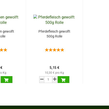
n gewolft
Pferdefleisch gewolft
olle
500g Rolle
 €
5,15 €
ro Kg
10,30 € pro Kg