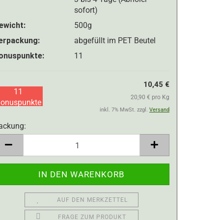
sofort)
ewicht:
500g
erpackung:
abgefüllt im PET Beutel
onuspunkte:
11
10,45 €
11
20,90 € pro Kg
onuspunkte
inkl. 7% MwSt. zzgl.
Versand
ackung:
ackung
AUF DEN MERKZETTEL
FRAGE ZUM PRODUKT