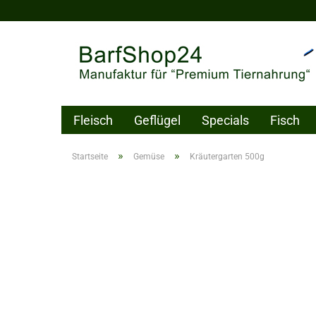
Fleisch
Geflügel
Specials
Fisch
Pflegeprodukte
Gutschein
»
»
Startseite
Gemüse
Kräutergarten 500g