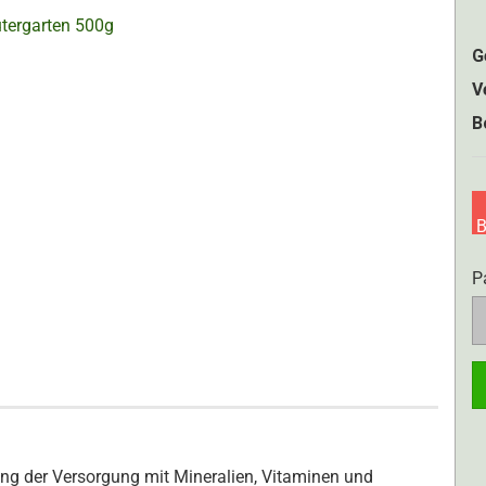
G
V
B
B
P
P
g der Versorgung mit Mineralien, Vitaminen und