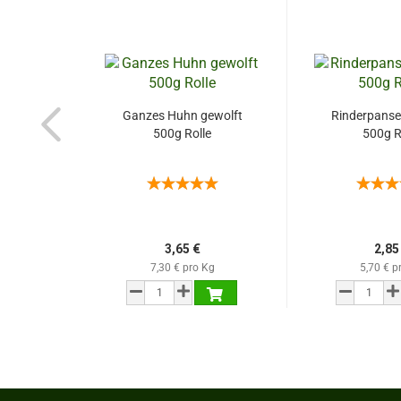
Ganzes Huhn gewolft
Rinderpanse
500g Rolle
500g R
3,65 €
2,85
7,30 € pro Kg
5,70 € p