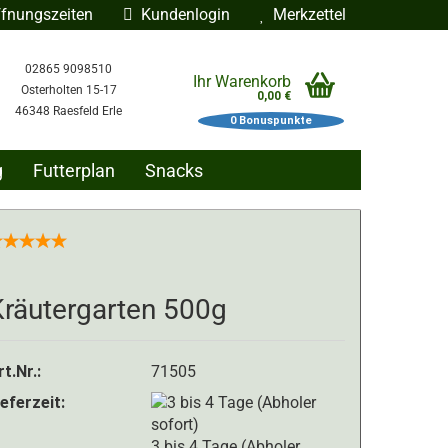
fnungszeiten
Kundenlogin
Merkzettel
02865 9098510
Ihr Warenkorb
Osterholten 15-17
0,00 €
46348 Raesfeld Erle
0
Bonuspunkte
g
Futterplan
Snacks
ÜBER UNS
BLOG
len
Kräutergarten 500g
rgessen?
rt.Nr.:
71505
ieferzeit:
3 bis 4 Tage (Abholer