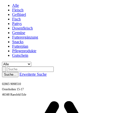
Alle
Fleisch
Geflügel
Fisch
Pattys
Dosenfleisch
Gemüse
Futterergänzung
Snacks
Futterplan
Pflegeprodukte
Gutschein
Erweiterte Suche
Suche...
02865 9098510
Osterholten 15-17
46348 Raesfeld Erle