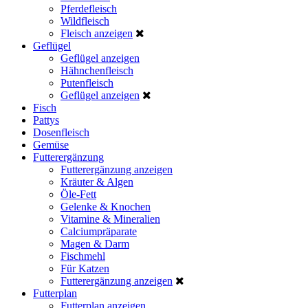
Pferdefleisch
Wildfleisch
Fleisch anzeigen
Geflügel
Geflügel anzeigen
Hähnchenfleisch
Putenfleisch
Geflügel anzeigen
Fisch
Pattys
Dosenfleisch
Gemüse
Futterergänzung
Futterergänzung anzeigen
Kräuter & Algen
Öle-Fett
Gelenke & Knochen
Vitamine & Mineralien
Calciumpräparate
Magen & Darm
Fischmehl
Für Katzen
Futterergänzung anzeigen
Futterplan
Futterplan anzeigen