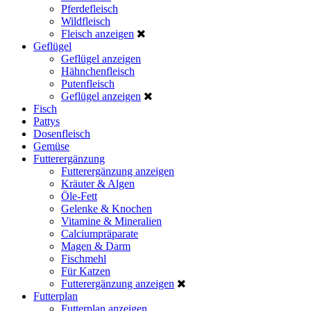
Pferdefleisch
Wildfleisch
Fleisch anzeigen
Geflügel
Geflügel anzeigen
Hähnchenfleisch
Putenfleisch
Geflügel anzeigen
Fisch
Pattys
Dosenfleisch
Gemüse
Futterergänzung
Futterergänzung anzeigen
Kräuter & Algen
Öle-Fett
Gelenke & Knochen
Vitamine & Mineralien
Calciumpräparate
Magen & Darm
Fischmehl
Für Katzen
Futterergänzung anzeigen
Futterplan
Futterplan anzeigen