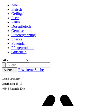
Alle
Fleisch
Geflügel
Fisch
Pattys
Dosenfleisch
Gemüse
Futterergänzung
Snacks
Futterplan
Pflegeprodukte
Gutschein
Erweiterte Suche
Suche...
02865 9098510
Osterholten 15-17
46348 Raesfeld Erle