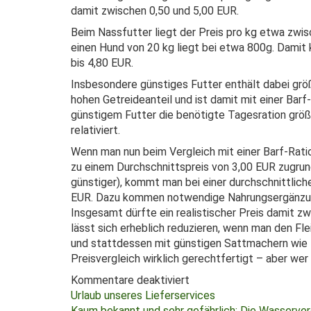
damit zwischen 0,50 und 5,00 EUR.
Beim Nassfutter liegt der Preis pro kg etwa zwi
einen Hund von 20 kg liegt bei etwa 800g. Damit
bis 4,80 EUR.
Insbesondere günstiges Futter enthält dabei gr
hohen Getreideanteil und ist damit mit einer Barf
günstigem Futter die benötigte Tagesration größe
relativiert.
Wenn man nun beim Vergleich mit einer Barf-Rat
zu einem Durchschnittspreis von 3,00 EUR zugrun
günstiger), kommt man bei einer durchschnittlic
EUR. Dazu kommen notwendige Nahrungsergänzung
Insgesamt dürfte ein realistischer Preis damit z
lässt sich erheblich reduzieren, wenn man den Fle
und stattdessen mit günstigen Sattmachern wie K
Preisvergleich wirklich gerechtfertigt – aber wer 
Kommentare deaktiviert
Beitragsnavigation
Urlaub unseres Lieferservices
Kaum bekannt und sehr gefährlich: Die Wasserver