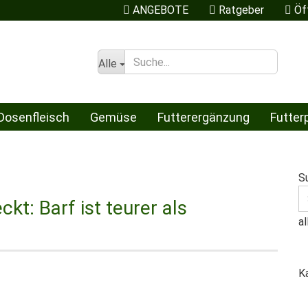
ANGEBOTE
Ratgeber
Öf
Alle
Dosenfleisch
Gemüse
Futterergänzung
Futter
S
S
Konto erstel
t: Barf ist teurer als
fü
a
Passwort ve
K