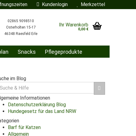
fnungszeiten
Kundenlogin
Merkzettel
02865 9098510
Ihr Warenkorb
Osterholten 15-17
0,00 €
46348 Raesfeld Erle
plan
Snacks
Pflegeprodukte
ÜBER UNS
BLOG
uche im Blog
uche
len
r:
llgemeine Informationen
rgessen?
Datenschutzerklärung Blog
Hundegesetz für das Land NRW
ategorien
Barf für Katzen
Allgemein