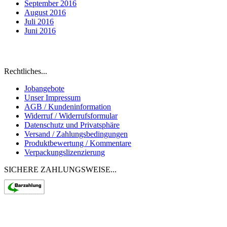
September 2016
August 2016
Juli 2016
Juni 2016
Eine natürliche Alternative zu "Fast-Food" für
Hunde und Katzen
Rechtliches...
Jobangebote
Unser Impressum
AGB / Kundeninformation
Widerruf / Widerrufsformular
Datenschutz und Privatsphäre
Versand / Zahlungsbedingungen
Produktbewertung / Kommentare
Verpackungslizenzierung
SICHERE ZAHLUNGSWEISE...