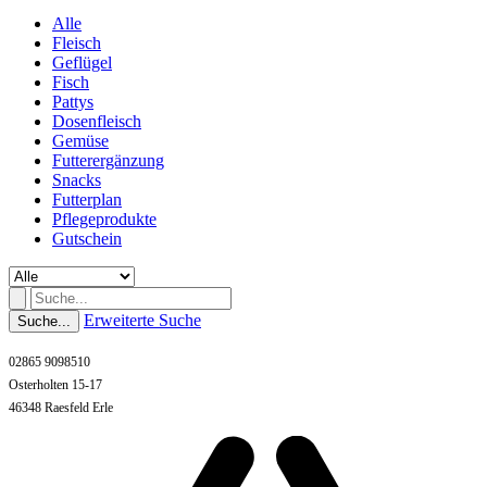
Alle
Fleisch
Geflügel
Fisch
Pattys
Dosenfleisch
Gemüse
Futterergänzung
Snacks
Futterplan
Pflegeprodukte
Gutschein
Erweiterte Suche
Suche...
02865 9098510
Osterholten 15-17
46348 Raesfeld Erle