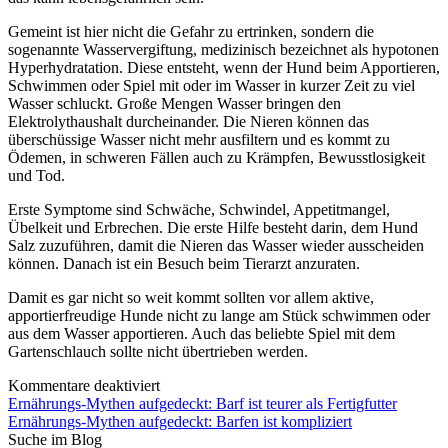
Gemeint ist hier nicht die Gefahr zu ertrinken, sondern die
sogenannte Wasservergiftung, medizinisch bezeichnet als hypotonen
Hyperhydratation. Diese entsteht, wenn der Hund beim Apportieren,
Schwimmen oder Spiel mit oder im Wasser in kurzer Zeit zu viel
Wasser schluckt. Große Mengen Wasser bringen den
Elektrolythaushalt durcheinander. Die Nieren können das
überschüssige Wasser nicht mehr ausfiltern und es kommt zu
Ödemen, in schweren Fällen auch zu Krämpfen, Bewusstlosigkeit
und Tod.
Erste Symptome sind Schwäche, Schwindel, Appetitmangel,
Übelkeit und Erbrechen. Die erste Hilfe besteht darin, dem Hund
Salz zuzuführen, damit die Nieren das Wasser wieder ausscheiden
können. Danach ist ein Besuch beim Tierarzt anzuraten.
Damit es gar nicht so weit kommt sollten vor allem aktive,
apportierfreudige Hunde nicht zu lange am Stück schwimmen oder
aus dem Wasser apportieren. Auch das beliebte Spiel mit dem
Gartenschlauch sollte nicht übertrieben werden.
Kommentare deaktiviert
Beitragsnavigation
Ernährungs-Mythen aufgedeckt: Barf ist teurer als Fertigfutter
Ernährungs-Mythen aufgedeckt: Barfen ist kompliziert
Suche im Blog