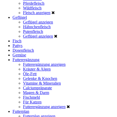
Pferdefleisch
Wildfleisch
Fleisch anzeigen
Geflügel
Geflügel anzeigen
Hähnchenfleisch
Putenfleisch
Geflügel anzeigen
Fisch
Pattys
Dosenfleisch
Gemüse
Futterergänzung
Futterergänzung anzeigen
Kräuter & Algen
Öle-Fett
Gelenke & Knochen
Vitamine & Mineralien
Calciumpräparate
Magen & Darm
Fischmehl
Für Katzen
Futterergänzung anzeigen
Futterplan
Futterplan anzeigen