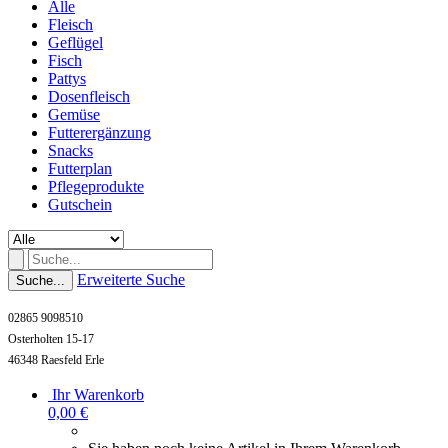
Alle
Fleisch
Geflügel
Fisch
Pattys
Dosenfleisch
Gemüse
Futterergänzung
Snacks
Futterplan
Pflegeprodukte
Gutschein
Erweiterte Suche
Suche...
02865 9098510
Osterholten 15-17
46348 Raesfeld Erle
Ihr Warenkorb
0,00 €