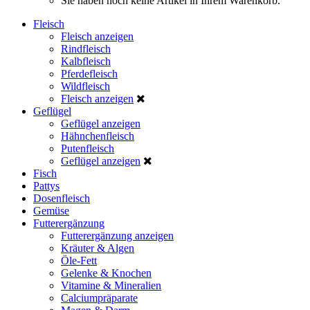
Sie haben noch keine Artikel in Ihrem Warenkorb.
Fleisch
Fleisch anzeigen
Rindfleisch
Kalbfleisch
Pferdefleisch
Wildfleisch
Fleisch anzeigen
Geflügel
Geflügel anzeigen
Hähnchenfleisch
Putenfleisch
Geflügel anzeigen
Fisch
Pattys
Dosenfleisch
Gemüse
Futterergänzung
Futterergänzung anzeigen
Kräuter & Algen
Öle-Fett
Gelenke & Knochen
Vitamine & Mineralien
Calciumpräparate