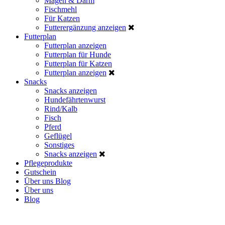
Magen & Darm
Fischmehl
Für Katzen
Futterergänzung anzeigen
Futterplan
Futterplan anzeigen
Futterplan für Hunde
Futterplan für Katzen
Futterplan anzeigen
Snacks
Snacks anzeigen
Hundefährtenwurst
Rind/Kalb
Fisch
Pferd
Geflügel
Sonstiges
Snacks anzeigen
Pflegeprodukte
Gutschein
Über uns
Blog
Über uns
Blog