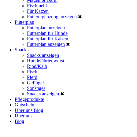
Magen & Darm
Fischmehl
Für Katzen
Futterergänzung anzeigen
Futterplan
Futterplan anzeigen
Futterplan für Hunde
Futterplan für Katzen
Futterplan anzeigen
Snacks
Snacks anzeigen
Hundefährtenwurst
Rind/Kalb
Fisch
Pferd
Geflügel
Sonstiges
Snacks anzeigen
Pflegeprodukte
Gutschein
Über uns
Blog
Über uns
Blog