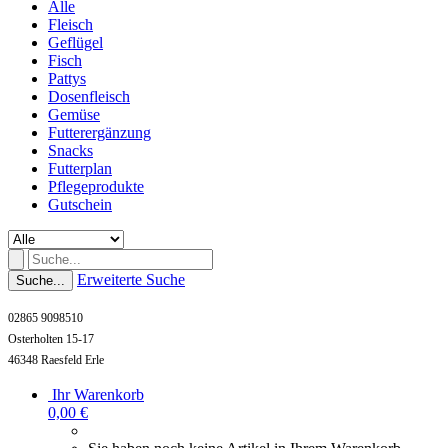
Alle
Fleisch
Geflügel
Fisch
Pattys
Dosenfleisch
Gemüse
Futterergänzung
Snacks
Futterplan
Pflegeprodukte
Gutschein
Erweiterte Suche
Suche...
02865 9098510
Osterholten 15-17
46348 Raesfeld Erle
Ihr Warenkorb
0,00 €