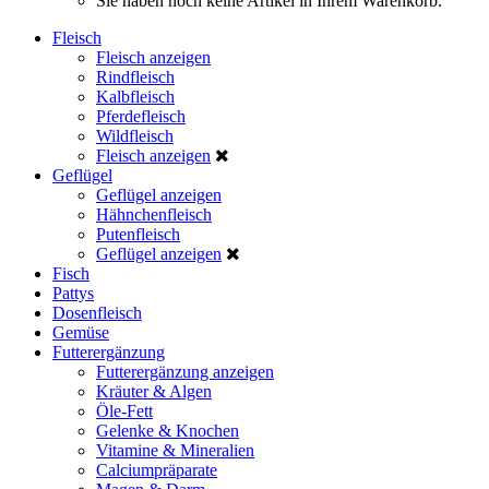
Sie haben noch keine Artikel in Ihrem Warenkorb.
Fleisch
Fleisch anzeigen
Rindfleisch
Kalbfleisch
Pferdefleisch
Wildfleisch
Fleisch anzeigen
Geflügel
Geflügel anzeigen
Hähnchenfleisch
Putenfleisch
Geflügel anzeigen
Fisch
Pattys
Dosenfleisch
Gemüse
Futterergänzung
Futterergänzung anzeigen
Kräuter & Algen
Öle-Fett
Gelenke & Knochen
Vitamine & Mineralien
Calciumpräparate