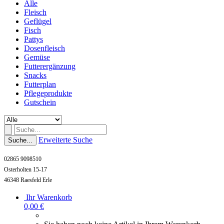
Alle
Fleisch
Geflügel
Fisch
Pattys
Dosenfleisch
Gemüse
Futterergänzung
Snacks
Futterplan
Pflegeprodukte
Gutschein
Erweiterte Suche
Suche...
02865 9098510
Osterholten 15-17
46348 Raesfeld Erle
Ihr Warenkorb
0,00 €