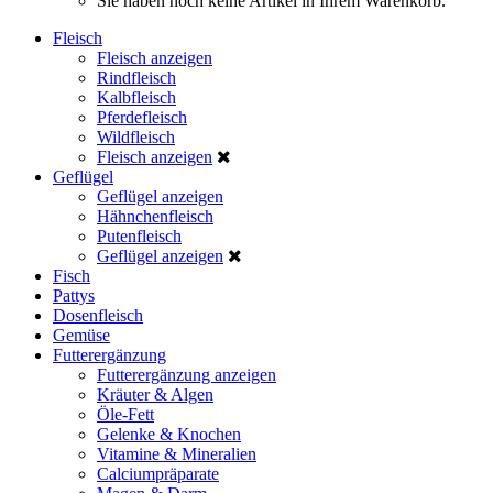
Sie haben noch keine Artikel in Ihrem Warenkorb.
Fleisch
Fleisch anzeigen
Rindfleisch
Kalbfleisch
Pferdefleisch
Wildfleisch
Fleisch anzeigen
Geflügel
Geflügel anzeigen
Hähnchenfleisch
Putenfleisch
Geflügel anzeigen
Fisch
Pattys
Dosenfleisch
Gemüse
Futterergänzung
Futterergänzung anzeigen
Kräuter & Algen
Öle-Fett
Gelenke & Knochen
Vitamine & Mineralien
Calciumpräparate