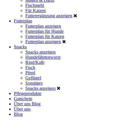
Magen & Darm
Fischmehl
Für Katzen
Futterergänzung anzeigen
Futterplan
Futterplan anzeigen
Futterplan für Hunde
Futterplan für Katzen
Futterplan anzeigen
Snacks
Snacks anzeigen
Hundefährtenwurst
Rind/Kalb
Fisch
Pferd
Geflügel
Sonstiges
Snacks anzeigen
Pflegeprodukte
Gutschein
Über uns
Blog
Über uns
Blog