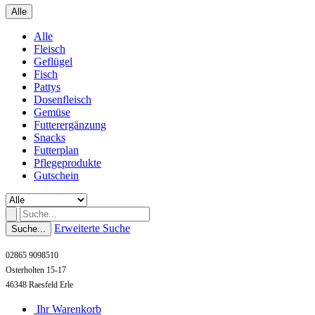
Alle
Alle
Fleisch
Geflügel
Fisch
Pattys
Dosenfleisch
Gemüse
Futterergänzung
Snacks
Futterplan
Pflegeprodukte
Gutschein
Erweiterte Suche
Suche...
02865 9098510
Osterholten 15-17
46348 Raesfeld Erle
Ihr Warenkorb