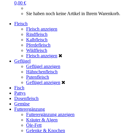
0,00 €
Sie haben noch keine Artikel in Ihrem Warenkorb.
Fleisch
Fleisch anzeigen
Rindfleisch
Kalbfleisch
Pferdefleisch
Wildfleisch
Fleisch anzeigen
Geflügel
Geflügel anzeigen
Hähnchenfleisch
Putenfleisch
Geflügel anzeigen
Fisch
Pattys
Dosenfleisch
Gemüse
Futterergänzung
Futterergänzung anzeigen
Kräuter & Algen
Öle-Fett
Gelenke & Knochen