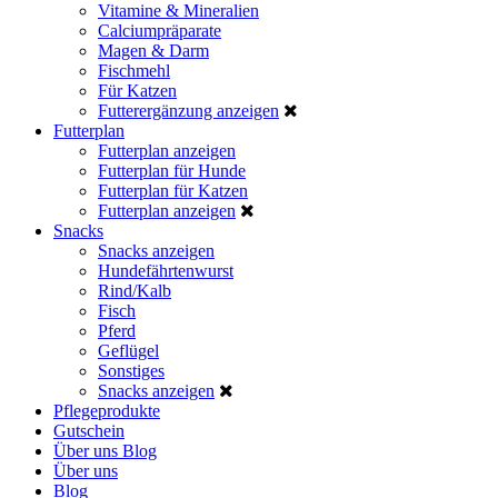
Vitamine & Mineralien
Calciumpräparate
Magen & Darm
Fischmehl
Für Katzen
Futterergänzung anzeigen
Futterplan
Futterplan anzeigen
Futterplan für Hunde
Futterplan für Katzen
Futterplan anzeigen
Snacks
Snacks anzeigen
Hundefährtenwurst
Rind/Kalb
Fisch
Pferd
Geflügel
Sonstiges
Snacks anzeigen
Pflegeprodukte
Gutschein
Über uns
Blog
Über uns
Blog